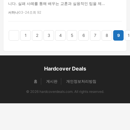
니다. 실패 사례를 통해 배우는 교훈과 실용적인 팁을 제...
서하나
03-24
조회 92
음
맨끝
1
2
3
4
5
6
7
8
9
1
Hardcover Deals
홈
게시판
개인정보처리방침
© 2026 hardcoverdeals.com. All rights reserved.