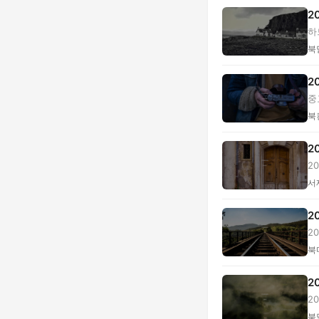
2
하
북
2
중
북
2
2
비.
서
2
2
요.
북
2
2
판.
북