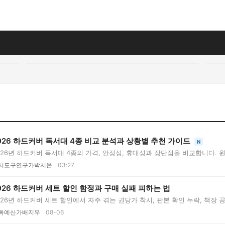
026 하드커버 독서대 4종 비교 분석과 상황별 추천 가이드
N
026년 하드커버 독서대 4종의 가격, 안정성, 휴대성과 장단점을 비교합니다.
..
서도구연구가박시온
03:27
026 하드커버 세트 할인 함정과 구매 실패 피하는 법
026년 하드커버 세트 할인에서 자주 겪는 권당가 착시, 판본 확인 누락, 책장 공
...
독예산가배지우
08-06