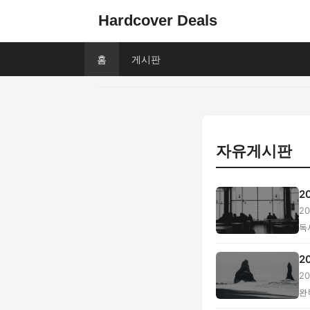
Hardcover Deals
홈
게시판
자유게시판
2
2
형.
독
2
2
비,
완