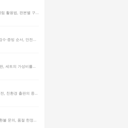
 활용법, 판본별 구...
·증빙 순서, 안전...
별판, 세트의 가성비를
전, 친환경 출판의 중
환불 문의, 품절 한정