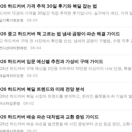
026 하드커버 가격 추적 30일 후기와 북딜 잡는 법
드커버 12권의 가격을 30일간 직접 추적한 후기입니다. 실구매가 계산, 가격 알림
딜기록가최은호
08-05
026 중고 하드커버 책 고르는 법 냄새·곰팡이·파손 해결 가이드
고 하드커버 구매 전 사진에서 확인할 손상, 냄새와 곰팡이 구별법, 수령 직후 검수
컨디션닥터한예린
08-04
026 하드커버 입문 예산별 추천과 가성비 구매 가이드
026년 하드커버 구매 예산을 2만원 이하부터 10만원 이상까지 나눠 단권, 특
..
재설계자이도현
08-03
026 하드커버 북딜 트렌드와 미래 전망 분석
026년 하드커버 북딜 시장의 트렌드를 분석하고, 온라인 플랫폼과 AI 기술의 발
..
마스터김준영
08-02
026 하드커버 배송 파손 대처법과 교환 증빙 가이드
026년 하드커버 배송 파손을 발견했을 때 사진 증빙부터 손상 등급 판단, 교환·
..
딜해결사정유람
08-01