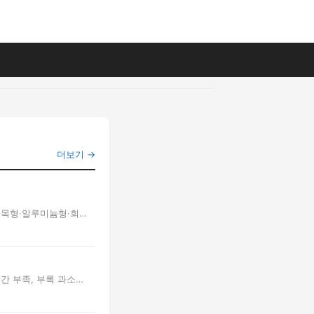
더보기 →
 원목형·알루미늄형·회전
간 부족, 부록 과소