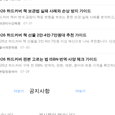
026 하드커버 책 보관법 실패 사례와 손상 방지 가이드
드커버 책의 변색·곰팡이·책등 변형을 부르는 흔한 보관 실패 사례를 분석하고, 
재관리사강해원
07-31
026 하드커버 책 선물 2만·4만·7만원대 추천 가이드
026년 하드커버 책 선물을 2만·4만·7만원 이상 예산으로 나눠 추천합니다. 단
..
물서재문채원
07-30
026 하드커버 판본 고르는 법 ISBN·번역·사양 체크 가이드
026년 하드커버 구매 전 ISBN, 번역자, 판본, 제본, 종이와 최종 가격을 확
..
본탐정윤세아
07-29
공지사항
더보기
더보기