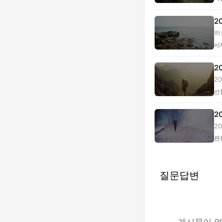
2
하
서
2
2
본.
선
2
2
입.
판
질문답변