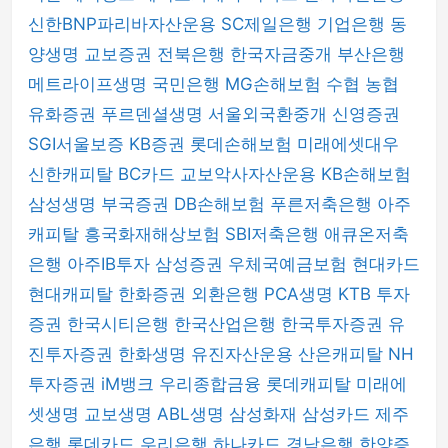
신한BNP파리바자산운용
SC제일은행
기업은행
동
양생명
교보증권
전북은행
한국자금중개
부산은행
메트라이프생명
국민은행
MG손해보험
수협
농협
유화증권
푸르덴셜생명
서울외국환중개
신영증권
SGI서울보증
KB증권
롯데손해보험
미래에셋대우
신한캐피탈
BC카드
교보악사자산운용
KB손해보험
삼성생명
부국증권
DB손해보험
푸른저축은행
아주
캐피탈
흥국화재해상보험
SBI저축은행
애큐온저축
은행
아주IB투자
삼성증권
우체국예금보험
현대카드
현대캐피탈
한화증권
외환은행
PCA생명
KTB 투자
증권
한국시티은행
한국산업은행
한국투자증권
유
진투자증권
한화생명
유진자산운용
산은캐피탈
NH
투자증권
iM뱅크
우리종합금융
롯데캐피탈
미래에
셋생명
교보생명
ABL생명
삼성화재
삼성카드
제주
은행
롯데카드
우리은행
하나카드
경남은행
한양증