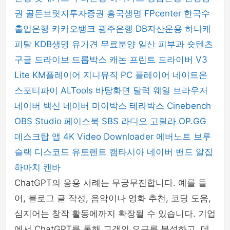
권
골든브릿지투자증권
흥국생명
FPcenter
한국수
출입은행
카카오뱅크
광주은행
DB자산운용
하나캐
피탈
KDB생명
유기견 무료분양
일산 피부과
숏텐츠
구글 드라이브
드롭박스
캐논 프린트 드라이버
V3
Lite
KM플레이어
지니뮤직 PC 플레이어
네이트온
스포티파이
ALTools
바탕화면 달력
웨일 브라우저
네이버 백신
네이버 마이박스
테라박스
Cinebench
OBS Studio
페이스북
SBS 라디오 고릴라
OP.GG
데스크탑 앱
4K Video Downloader
에버노트
브루
슬랙
디스코드
유토렌트
캠타시아
네이버 밴드
알집
하마치
캔바
ChatGPT의 응용 사례는 무궁무진합니다. 예를 들
어, 블로그 글 작성, 음악이나 영화 추천, 코딩 도움,
심지어는 창작 활동에까지 확장될 수 있습니다. 기업
에서 ChatGPT를 통해 고객의 요구를 분석하고, 데