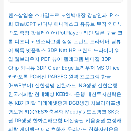
렌즈삽입술
스마일프로
노안백내장
강남안과
IP 조
회
ChatGPT
반디뷰
애니데스크
유튜브 뮤직
인터넷
속도 측정
팟플레이어(PotPlayer)
라인
멜론
구글 크
롬
디즈니 +
인스타그램
삼성 프린트 드라이버
팀뷰
어
틱톡
넷플릭스
3DP Net
HP 프린트 드라이버
웨
일 웹브라우저
PDF 뷰어
텔레그램
반디집
3DP
Chip
허니뷰
3DP Clear
Edge 브라우저
MS Office
카카오톡 PC버전
PARSEC 원격 프로그램
한글
(HWP뷰어)
신한생명
신한카드
ING생명
신한은행
한국캐피탈
현대해상
KEB하나은행
대신투자신탁운
용
KB캐피탈
미래에셋증권
DGB생명
처브라이프생
명보험
키움YES저축은행
Moody's
토스뱅크
SK증
권
DB생명
한화손해보험
대신증권
키움증권
효성캐
피탈
케이뱅크
메리츠화재
우리카드
한화자산운용