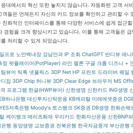
 응대에서의 혁신 또한 놓치지 않습니다. 자동화된 고객 서
고객들은 언제든지 자신의 카드 정보를 확인하고 관리할 수 
자 친화적인 인터페이스를 통해 다양한 서비스에 쉽게 접근할
자 경험을 크게 향상시키고 있습니다. 이를 통해 고객들은 
를 처리할 수 있게 되었습니다.
일프로
노안백내장
강남안과
IP 조회
ChatGPT
반디뷰
애니
 측정
팟플레이어(PotPlayer)
라인
멜론
구글 크롬
디즈니 +
버
팀뷰어
틱톡
넷플릭스
3DP Net
HP 프린트 드라이버
웨일
반디집
3DP Chip
허니뷰
3DP Clear
Edge 브라우저
MS Off
 원격 프로그램
한글(HWP뷰어)
신한생명
신한카드
ING생명
KEB하나은행
대신투자신탁운용
KB캐피탈
미래에셋증권
DG
YES저축은행
Moody's
토스뱅크
SK증권
DB생명
한화손해
피탈
케이뱅크
메리츠화재
우리카드
한화자산운용
신한BNP
업은행
동양생명
교보증권
전북은행
한국자금중개
부산은행