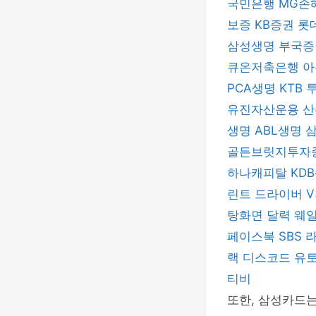
국민은행
MG손
보증
KB증권
롯
삼성생명
부국
큐온저축은행
아
PCA생명
KTB
유진자산운용
산
생명
ABL생명
골든브릿지투자
하나캐피탈
KD
린트 드라이버
V
탕화면 달력
웨
페이스북
SBS
랙
디스코드
유
티비
또한, 삼성카드는