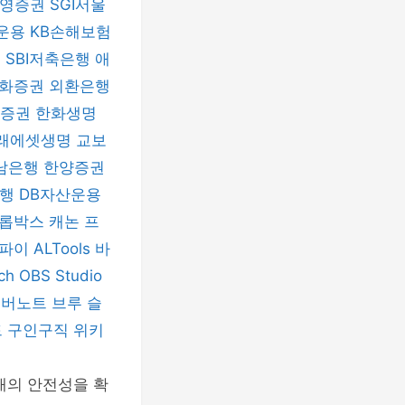
신영증권
SGI서울
운용
KB손해보험
험
SBI저축은행
애
화증권
외환은행
자증권
한화생명
래에셋생명
교보
남은행
한양증권
은행
DB자산운용
롭박스
캐논 프
티파이
ALTools
바
nch
OBS Studio
에버노트
브루
슬
드
구인구직
위키
래의 안전성을 확