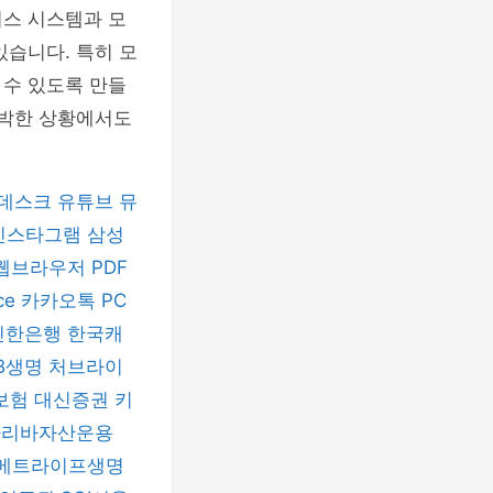
비스 시스템과 모
있습니다. 특히 모
 수 있도록 만들
급박한 상황에서도
데스크
유튜브 뮤
인스타그램
삼성
 웹브라우저
PDF
ice
카카오톡 PC
신한은행
한국캐
B생명
처브라이
보험
대신증권
키
파리바자산운용
메트라이프생명