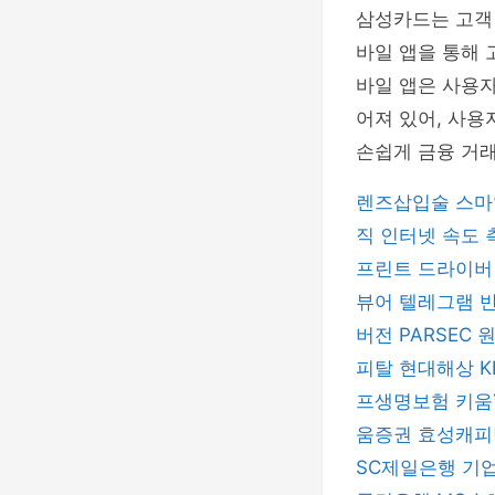
삼성카드는 고객
바일 앱을 통해 
바일 앱은 사용
어져 있어, 사용
손쉽게 금융 거래
렌즈삽입술
스마
직
인터넷 속도
프린트 드라이
뷰어
텔레그램
버전
PARSEC
피탈
현대해상
프생명보험
키움
움증권
효성캐
SC제일은행
기