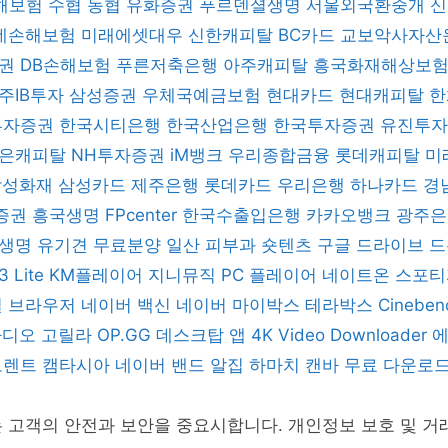
해보험
수협
농협
유화증권
푸르덴셜생명
서울외국환중개
데손해보험
미래에셋대우
신한캐피탈
BC카드
교보악사자산
증권
DB손해보험
푸른저축은행
아주캐피탈
흥국화재해상보
주IB투자
삼성증권
우체국예금보험
현대카드
현대캐피탈
한
 투자증권
한국시티은행
한국산업은행
한국투자증권
유진투
은캐피탈
NH투자증권
iM뱅크
우리종합금융
롯데캐피탈
미
삼성화재
삼성카드
제주은행
롯데카드
우리은행
하나카드
경
증권
흥국생명
FPcenter
한국수출입은행
카카오뱅크
광주
B생명
유기견 무료분양
일산 피부과
숏텐츠
구글 드라이브
드
3 Lite
KM플레이어
지니뮤직 PC 플레이어
네이트온
스포
일 브라우저
네이버 백신
네이버 마이박스
테라박스
Cinebe
 라디오 고릴라
OP.GG 데스크탑 앱
4K Video Downloader
토렌트
캠타시아
네이버 밴드
알집
하마치
캔바
무료 다운로
 고객의 안전과 보안을 중요시합니다. 개인정보 보호 및 거