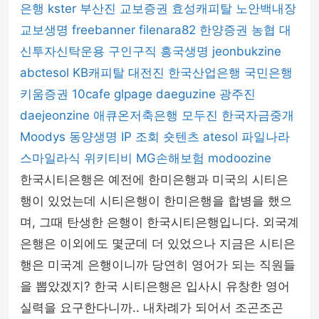
은행
kster
부산진
교보증권
효성캐피탈
노안백내장
교보생명
freebanner
filenara82
한양증권
농협
대
신투자신탁운용
구인구직
흥국생명
jeonbukzine
abctesol
KB캐피탈
대전진
한국산업은행
국민은행
키움증권
10cafe
glpage
daeguzine
광주진
daejeonzine
애큐온저축은행
모두진
한국자금중개
Moodys
동양생명
IP 조회
숏텐츠
atesol
파일나라
스마일라식
위키티비
MG손해보험
modoozine
한국시티은행은 예전에 한미은행과 미국의 시티은
행이 있었는데 시티은행이 한미은행을 합병을 했으
며, 그때 탄생한 은행이 한국시티은행입니다. 외국계
은행은 이외에도 몇군데 더 있었으나 지금은 시티은
행은 미국계 은행이니까 당연히 영어가 되는 직원들
을 뽑았겠지? 한국 시티은행은 입사시 유창한 영어
실력을 요구한다니까.. 내차례가 되어서 조곤조곤