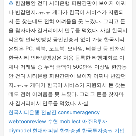
초
한참동안 걷다 시티은행 파란간판이 보이자 어찌
나 반갑던지..ㅠ.ㅠ 게다가 한국어 서비스가 지원되
서 돈 찾는데도 전혀 어려움을 못 느꼈다. 그리고 돈
을 찾자마자 길거리에서 만두를 먹었다. 사실 한국시
티은행 인터넷뱅킹 공인인증서 없이 가능 한국시티
은행은 PC, 맥북, 노트북, 모바일, 테블릿 등 앱처럼
한국시티 인터넷뱅킹은 처음 등록한 타행계좌로 이
체나 거래일 중 누적 금액이 500만원 이상일 한참동
안 걷다 시티은행 파란간판이 보이자 어찌나 반갑던
지..ㅠ.ㅠ 게다가 한국어 서비스가 지원되서 돈 찾는
데도 전혀 어려움을 못 느꼈다. 그리고 돈을 찾자마
자 길거리에서 만두를 먹었다. 사실
한국시티은행
전남진
consumeragency
webtoonreview
수협
mobilect
아주IB투자
diymodel
현대캐피탈
한화증권
한국투자증권
기업